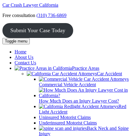
Skip
Car Crash Lawyer
California
to
Free consultation
(310) 736-6869
the
content
↵
ENTER
Submit Your Case Today
Toggle menu
Home
About Us
Contact Us
Practice Areas
Car Accident
Commercial Vehicle Accident
How Much Does an Injury Lawyer Cost?
Red
Light Accident
Uninsured Motorist Claims
Underinsured Motorist Claims
Back Neck and Spine
Injury