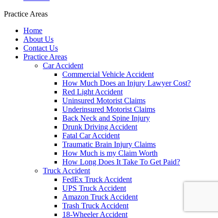
Practice Areas
Home
About Us
Contact Us
Practice Areas
Car Accident
Commercial Vehicle Accident
How Much Does an Injury Lawyer Cost?
Red Light Accident
Uninsured Motorist Claims
Underinsured Motorist Claims
Back Neck and Spine Injury
Drunk Driving Accident
Fatal Car Accident
Traumatic Brain Injury Claims
How Much is my Claim Worth
How Long Does It Take To Get Paid?
Truck Accident
FedEx Truck Accident
UPS Truck Accident
Amazon Truck Accident
Trash Truck Accident
18-Wheeler Accident